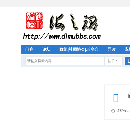
门户
论坛
群组|社团协会|老乡会
导读
应
帖子
个人中心
请稍候...