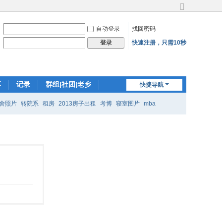
切
换
自动登录
找回密码
到
宽
快速注册，只需10秒
登录
版
享
记录
群组|社团|老乡
快捷导航
邀请好友
插件
舍照片
转院系
租房
2013房子出租
考博
寝室图片
mba