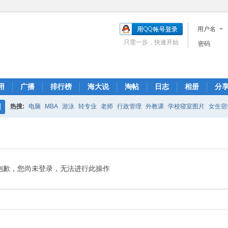
用户名
只需一步，快速开始
密码
用
广播
排行榜
海大说
淘帖
日志
相册
分
热搜:
电脑
MBA
游泳
转专业
老师
行政管理
外教课
学校寝室图片
女生宿
搜
求生之路
适任证书
出租房子
面试宝典
题库
索
抱歉，您尚未登录，无法进行此操作