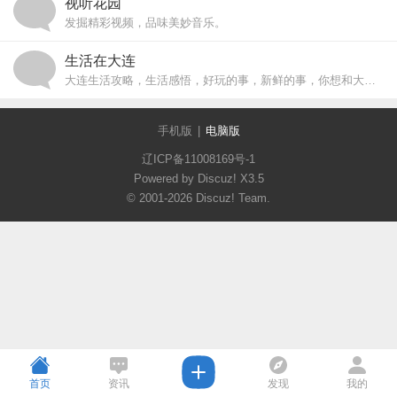
视听花园
发掘精彩视频，品味美妙音乐。
生活在大连
大连生活攻略，生活感悟，好玩的事，新鲜的事，你想和大家分享的事~
手机版
|
电脑版
辽ICP备11008169号-1
Powered by Discuz!
X3.5
© 2001-2026
Discuz! Team
.
首页
资讯
发现
我的