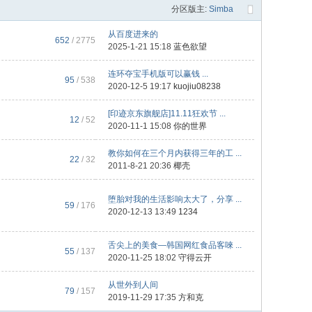
分区版主:
Simba
从百度进来的
652
/ 2775
2025-1-21 15:18
蓝色欲望
连环夺宝手机版可以赢钱 ...
95
/ 538
2020-12-5 19:17
kuojiu08238
[印迹京东旗舰店]11.11狂欢节 ...
12
/ 52
2020-11-1 15:08
你的世界
教你如何在三个月内获得三年的工 ...
22
/ 32
2011-8-21 20:36
椰壳
堕胎对我的生活影响太大了，分享 ...
59
/ 176
2020-12-13 13:49
1234
舌尖上的美食—韩国网红食品客唻 ...
55
/ 137
2020-11-25 18:02
守得云开
从世外到人间
79
/ 157
2019-11-29 17:35
方和克