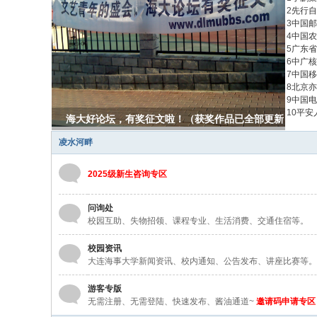
2
先行自
3
中国邮
4
中国农
5
广东省
6
中广核
7
中国移
8
北京亦
9
中国电
10
平安
海大老乡会圈子上线，将开放自主管理，快来加入
吧！
凌水河畔
2025级新生咨询专区
问询处
校园互助、失物招领、课程专业、生活消费、交通住宿等。
校园资讯
大连海事大学新闻资讯、校内通知、公告发布、讲座比赛等。
游客专版
无需注册、无需登陆、快速发布、酱油通道~
邀请码申请专区