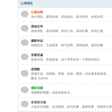
心海湖边
心海水吧
海大周边、寝室卧谈、茶余饭后、前沿时尚、休闲水吧。
原创文学
原创诗歌、原创词牌、原创小说、原创记事、原创心情。
摄影作品
校园风光、大连美景、帅气型男、漂亮姑娘、值得珍藏
至善至诚
改善自我，发掘真诚，这个世界还有一个善良的地方
恋情歌
情感天地、恋情歌。亲情、友情、爱情，纪念最美的青春。
版主:
Eunice
视听花园
发掘精彩视频，品味美妙音乐。
生活在大连
大连生活攻略，生活感悟，好玩的事，新鲜的事，你想和大家