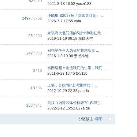
62
/ 119
2021-8-18 16:52
youzi123
小鹏集团2027届「探索者计划」 ...
2497
/ 6752
2026-7-7 17:55
vain
永琪海大北门店的5折卡和彩虹天 ...
93
/ 200
2019-11-19 09:18
海阔天空
别指望任何人为你的将来负责 ...
242
/ 353
2016-1-8 19:08
宏湉小铺
当网络超市走进我们的生活，我们 ...
6
/ 16
2011-6-29 10:46
ttky110
上墙，开始“墙”上沟通时代！ ...
18
/ 36
2012-10-29 22:33
panda
武汉白内障晶体价格表?白内障手 ...
256
/ 341
2022-2-12 15:52
027aige
分区版主:
椰子