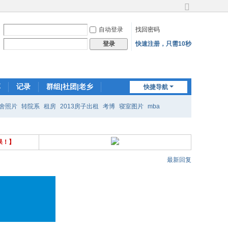
切
换
自动登录
找回密码
到
宽
快速注册，只需10秒
登录
版
享
记录
群组|社团|老乡
快捷导航
邀请好友
插件
舍照片
转院系
租房
2013房子出租
考博
寝室图片
mba
果！】
最新回复