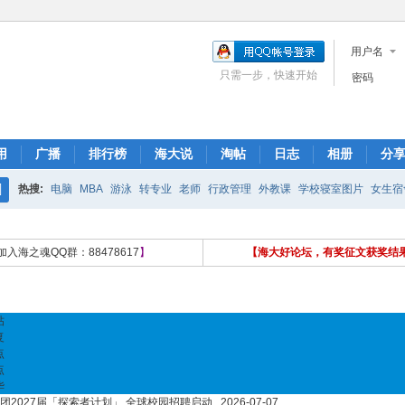
用户名
只需一步，快速开始
密码
用
广播
排行榜
海大说
淘帖
日志
相册
分
热搜:
电脑
MBA
游泳
转专业
老师
行政管理
外教课
学校寝室图片
女生宿
搜
求生之路
适任证书
出租房子
面试宝典
题库
索
加入海之魂QQ群：88478617
】
【海大好论坛，有奖征文获奖结
帖
复
点
点
华
团2027届「探索者计划」 全球校园招聘启动...
2026-07-07