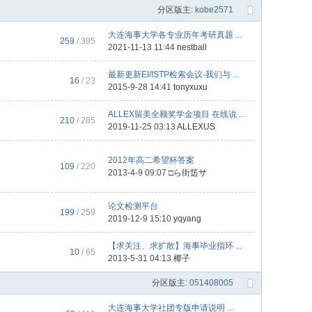
分区版主:
kobe2571
大连海事大学各专业历年考研真题 ...
259
/ 395
2021-11-13 11:44
nestball
最新更新EI/ISTP检索会议-我们与 ...
16
/ 23
2015-9-28 14:41
tonyxuxu
ALLEX留美全额奖学金项目 在线说 ...
210
/ 285
2019-11-25 03:13
ALLEXUS
2012年高二希望杯答案
109
/ 220
2013-4-9 09:07
□ら街笾サ
论文检测平台
199
/ 259
2019-12-9 15:10
yqyang
【求关注、求扩散】海事毕业指环 ...
10
/ 65
2013-5-31 04:13
椰子
分区版主:
051408005
大连海事大学社团专版申请说明 ...