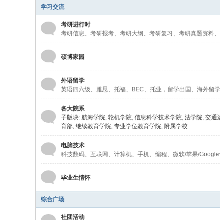
学习交流
考研进行时
考研信息、考研报考、考研大纲、考研复习、考研真题资料、
硕博家园
外语留学
英语四六级、雅思、托福、BEC、托业，留学出国、海外留
各大院系
子版块:
航海学院
,
轮机学院
,
信息科学技术学院
,
法学院
,
交通
育部
,
继续教育学院
,
专业学位教育学院
,
附属学校
电脑技术
科技数码、互联网、计算机、手机、编程、微软/苹果/Google
毕业生情怀
综合广场
社团活动