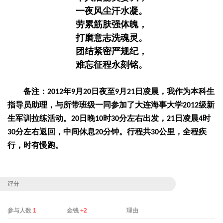
一夜风尘汗水凝。
劳累筋肤强体魄，
打磨意志洗魂灵。
团结紧密严规纪，
难忘征程永刻铭。
备注：
年
月
日夜至
月
日凌晨，我作为本科生
2012
9
20
9
21
指导员助理，与所带班级一同参加了大连海事大学
级新
2012
生军训拉练活动。
日晚
时
分左右出发，
日凌晨
时
20
10
30
21
4
分左右返回，中间休息
分钟。行程共
公里，全程疾
30
20
30
行，时有慢跑。
评分
参与人数
1
金钱
+2
理由