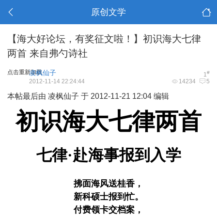
原创文学
【海大好论坛，有奖征文啦！】初识海大七律
两首 来自弗勺诗社
点击重新加载
凌枫仙子
#
1
2012-11-14 22:24:44
14234
5
本帖最后由 凌枫仙子 于 2012-11-21 12:04 编辑
初识海大七律两首
七律·赴海事报到入学
拂面海风送桂香，
新科硕士报到忙。
付费领卡交档案，